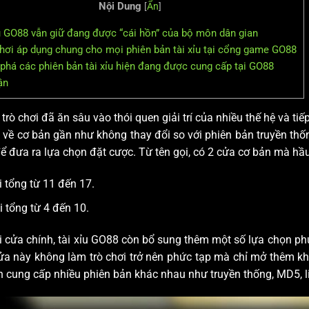
Nội Dung
[
Ẩn
]
u GO88 vẫn giữ đang được “cái hồn” của bộ môn dân gian
hơi áp dụng chung cho mọi phiên bản tài xỉu tại cổng game GO88
há các phiên bản tài xỉu hiện đang được cung cấp tại GO88
ận
à trò chơi đã ăn sâu vào thói quen giải trí của nhiều thế hệ và ti
 về cơ bản gần như không thay đổi so với phiên bản truyền thốn
ể đưa ra lựa chọn đặt cược. Từ tên gọi, có 2 cửa cơ bản mà hầu 
i tổng từ 11 đến 17.
i tổng từ 4 đến 10.
i cửa chính, tài xỉu GO88 còn bổ sung thêm một số lựa chọn ph
a này không làm trò chơi trở nên phức tạp mà chỉ mở thêm kh
 cung cấp nhiều phiên bản khác nhau như truyền thống, MD5, li