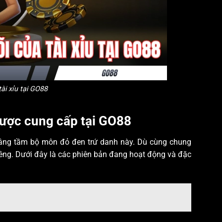
tài xỉu tại GO88
được cung cấp tại GO88
nâng tầm bộ môn đỏ đen trứ danh này. Dù cùng chung
iêng. Dưới đây là các phiên bản đang hoạt động và đặc