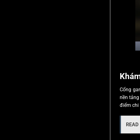
Khám 
Cổng gam
nền tảng
điểm chi t
READ