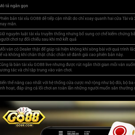
Mô tả ngắn gọn
Phiên bản tài xỉu GO88 dễ tiếp cận nhất do chỉ xoay quanh hai cửa Tài và 
may mắn.
Giữ nguyên luật tài xỉu truyền thống nhưng bổ sung cơ chế kiểm chứng 
người chơi tự đối chiếu sau khi mở kết quả
Mỗi ván có Dealer thật để giúp tái hiện không khí sòng bài với quá trình l
tế và không khí chân thật chắc chắn sẽ đánh giá cao phiên bản này.
Cũng là bàn tài xỉu GO88 live nhưng được rút ngắn thời gian mỗi ván xuốn
tương tác và chỉ tập trung vào ván chơi.
Biến thể nâng cao nhất với hệ thống cửa cược mở rộng như bộ đôi, bộ ba 
linh hoạt, đáp ứng cả lối chơi an toàn lẫn những người muốn săn thưởng 