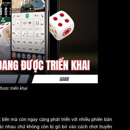
ược triển khai
hút bền mà còn ngay càng phát triển với nhiều phiên bản
hác nhau chứ không còn bị gò bó vào cách chơi truyền