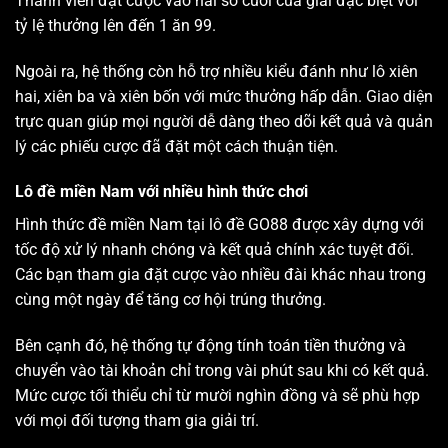
Thành viên đặt cược vào hai số cuối của giải đặc biệt với
tỷ lệ thưởng lên đến 1 ăn 99.
Ngoài ra, hệ thống còn hỗ trợ nhiều kiểu đánh như lô xiên
hai, xiên ba và xiên bốn với mức thưởng hấp dẫn. Giao diện
trực quan giúp mọi người dễ dàng theo dõi kết quả và quản
lý các phiếu cược đã đặt một cách thuận tiện.
Lô đề miền Nam với nhiều hình thức chơi
Hình thức đề miền Nam tại
lô đề GO88
được xây dựng với
tốc độ xử lý nhanh chóng và kết quả chính xác tuyệt đối.
Các bạn tham gia đặt cược vào nhiều đài khác nhau trong
cùng một ngày để tăng cơ hội trúng thưởng.
Bên cạnh đó, hệ thống tự động tính toán tiền thưởng và
chuyển vào tài khoản chỉ trong vài phút sau khi có kết quả.
Mức cược tối thiểu chỉ từ mười nghìn đồng và sẽ phù hợp
với mọi đối tượng tham gia giải trí.