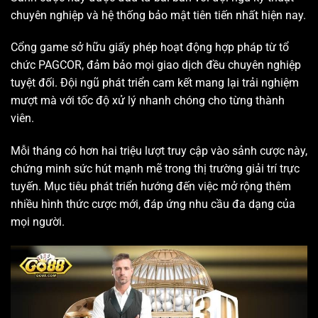
chuyên nghiệp và hệ thống bảo mật tiên tiến nhất hiện nay.
Cổng game sở hữu giấy phép hoạt động hợp pháp từ tổ
chức PAGCOR, đảm bảo mọi giao dịch đều chuyên nghiệp
tuyệt đối. Đội ngũ phát triển cam kết mang lại trải nghiệm
mượt mà với tốc độ xử lý nhanh chóng cho từng thành
viên.
Mỗi tháng có hơn hai triệu lượt truy cập vào sảnh cược này,
chứng minh sức hút mạnh mẽ trong thị trường giải trí trực
tuyến. Mục tiêu phát triển hướng đến việc mở rộng thêm
nhiều hình thức cược mới, đáp ứng nhu cầu đa dạng của
mọi người.