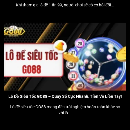
Khi tham gia lô đề 1 ăn 99, người chơi sẽ có cơ hội đổi...
Lô Đề Siêu Tốc GO88 – Quay Số Cực Nhanh, Tiền Về Liền Tay!
Lô đề siêu tốc GO88 mang đến trải nghiệm hoàn toàn khác so
với lô...