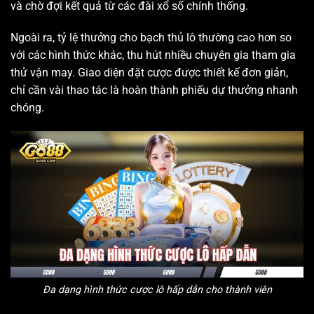
và chờ đợi kết quả từ các đài xổ số chính thống.
Ngoài ra, tỷ lệ thưởng cho bạch thủ lô thường cao hơn so
với các hình thức khác, thu hút nhiều chuyên gia tham gia
thử vận may. Giao diện đặt cược được thiết kế đơn giản,
chỉ cần vài thao tác là hoàn thành phiếu dự thưởng nhanh
chóng.
Đa dạng hình thức cược lô hấp dẫn cho thành viên