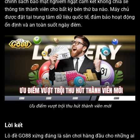
chính sách bảo mật nghiêm ngặt cam kết không chia sẻ
thông tin thành viên cho bất kỳ bên thứ ba nào. Máy chủ
được đặt tại trung tâm dữ liệu quốc tế, đảm bảo hoạt động
ổn định và an toàn suốt ngày đêm.
Ưu điểm vượt trội thu hút thành viên mới
Lời kết
Lô đề GO88
xứng đáng là sân chơi hàng đầu cho những ai