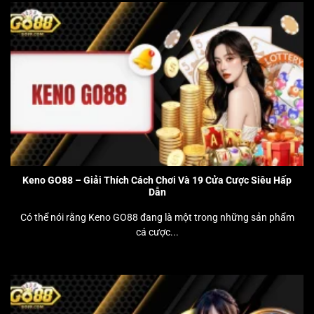
Keno GO88 – Giải Thích Cách Chơi Và 19 Cửa Cược Siêu Hấp
Dẫn
Có thể nói rằng Keno GO88 đang là một trong những sản phẩm
cá cược...