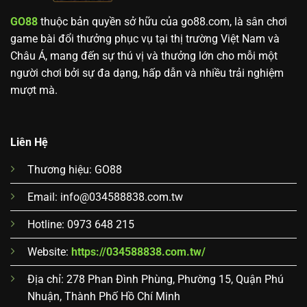
GO88
thuộc bản quyền sở hữu của go88.com, là sân chơi
game bài đổi thưởng phục vụ tại thị trường Việt Nam và
Châu Á, mang đến sự thú vị và thưởng lớn cho mỗi một
người chơi bởi sự đa dạng, hấp dẫn và nhiều trải nghiệm
mượt mà.
Liên Hệ
Thương hiệu: GO88
Email:
info@034588838.com.tw
Hotline: 0973 648 215
Website:
https://034588838.com.tw/
Địa chỉ: 278 Phan Đình Phùng, Phường 15, Quận Phú
Nhuận, Thành Phố Hồ Chí Minh