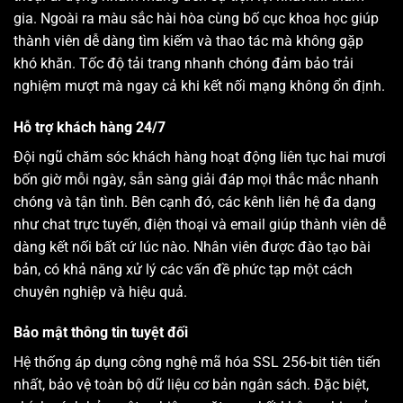
gia. Ngoài ra màu sắc hài hòa cùng bố cục khoa học giúp
thành viên dễ dàng tìm kiếm và thao tác mà không gặp
khó khăn. Tốc độ tải trang nhanh chóng đảm bảo trải
nghiệm mượt mà ngay cả khi kết nối mạng không ổn định.
Hỗ trợ khách hàng 24/7
Đội ngũ chăm sóc khách hàng hoạt động liên tục hai mươi
bốn giờ mỗi ngày, sẵn sàng giải đáp mọi thắc mắc nhanh
chóng và tận tình. Bên cạnh đó, các kênh liên hệ đa dạng
như chat trực tuyến, điện thoại và email giúp thành viên dễ
dàng kết nối bất cứ lúc nào. Nhân viên được đào tạo bài
bản, có khả năng xử lý các vấn đề phức tạp một cách
chuyên nghiệp và hiệu quả.
Bảo mật thông tin tuyệt đối
Hệ thống áp dụng công nghệ mã hóa SSL 256-bit tiên tiến
nhất, bảo vệ toàn bộ dữ liệu cơ bản ngân sách. Đặc biệt,