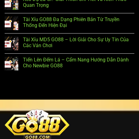
Quan Trọng
Tài Xỉu GO88 Đa Dạng Phiên Bản Từ Truyền
Thống Đến Hiện Đại
Tài Xỉu MD5 GO88 – Lời Giải Cho Sự Uy Tín Của
Các Ván Chơi
Tiến Lên Đếm Lá – Cẩm Nang Hướng Dẫn Dành
Cho Newbie GO88