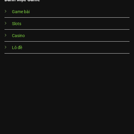
Game bài
Slots
Casino
Lô đề