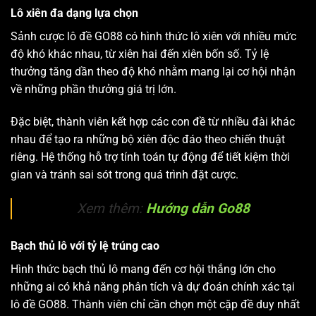
Lô xiên đa dạng lựa chọn
Sảnh cược
lô đề GO88
có hình thức lô xiên với nhiều mức
độ khó khác nhau, từ xiên hai đến xiên bốn số. Tỷ lệ
thưởng tăng dần theo độ khó nhằm mang lại cơ hội nhận
về những phần thưởng giá trị lớn.
Đặc biệt, thành viên kết hợp các con đề từ nhiều đài khác
nhau để tạo ra những bộ xiên độc đáo theo chiến thuật
riêng. Hệ thống hỗ trợ tính toán tự động để tiết kiệm thời
gian và tránh sai sót trong quá trình đặt cược.
Xem thêm:
Hướng dẫn Go88
Bạch thủ lô với tỷ lệ trúng cao
Hình thức bạch thủ lô mang đến cơ hội thắng lớn cho
những ai có khả năng phân tích và dự đoán chính xác tại
lô đề GO88
. Thành viên chỉ cần chọn một cặp đề duy nhất